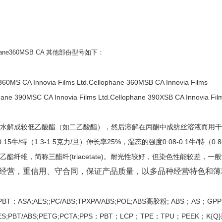
phane360MSB CA 其他部份型号如下：
 360MS CA Innovia Films Ltd.Cellophane 360MSB CA Innovia Films
hane 390MSC CA Innovia Films Ltd.Cellophane 390XSB CA Innovia Film
水解成较低乙酸酯（如二乙酸酯），然后溶解在丙酮中成纺丝溶液而用干
.15牛/特（1.3-1.5克力/旦）伸长率25%，湿态的强度0.08-0.1牛/特
纤维，简称三醋纤(triacetate)。耐光性较好，但染色性能较差
经营，重信用、守合同，保证产品质量，以多品种经营特色和薄
；ASA;AES;;PC/ABS;TPXPA/ABS;POE;ABS高胶粉; ABS；AS；GP
/AES;PBT/ABS;PETG;PCTA;PPS；PBT；LCP；TPE；TPU；PEE