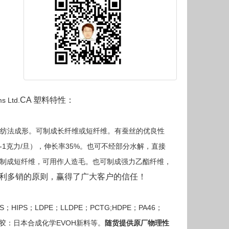
CA 塑料特性：
s Ltd.
纺法成形。可制成长纤维或短纤维。有蚕丝的优良性
（0.8-1克力/旦），伸长率35%。也可不经部分水解，直接
，一般制成短纤维，可用作人造毛。也可制成强力乙酯纤维，
利多销的原则，赢得了广大客户的信任！
PS；HIPS；LDPE；LLDPE；PCTG;HDPE；PA46；
K；K{Q}胶：日本合成化学EVOH新料等。
随货提供原厂物理性