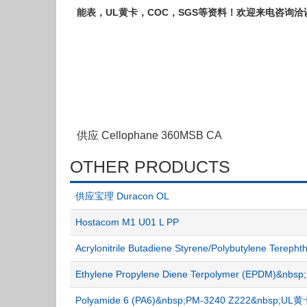
能表，UL黄卡，COC，SGS等资料！欢迎来电咨询洽
供应 Cellophane 360MSB CA
OTHER PRODUCTS
供应宝理 Duracon OL
Hostacom M1 U01 L PP
Acrylonitrile Butadiene Styrene/Polybutylene Tereph
Ethylene Propylene Diene Terpolymer (EPDM)&nbs
Polyamide 6 (PA6)&nbsp;PM-3240 Z222&nbsp;UL