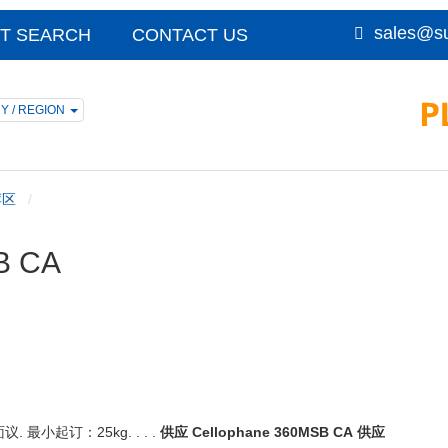
sales@su
T SEARCH
CONTACT US
Y / REGION
荐区
B CA
议. 最小起订：25kg. . . .
供应 Cellophane 360MSB CA
供应