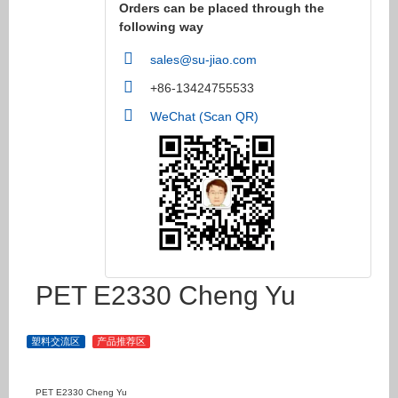
Orders can be placed through the
following way
sales@su-jiao.com
+86-13424755533
WeChat (Scan QR)
PET E2330 Cheng Yu
塑料交流区
产品推荐区
PET E2330 Cheng Yu