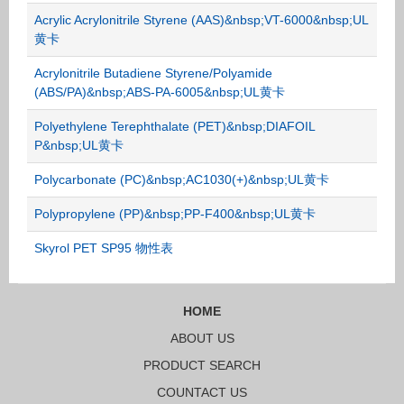
Acrylic Acrylonitrile Styrene (AAS)&nbsp;VT-6000&nbsp;UL
黄卡
Acrylonitrile Butadiene Styrene/Polyamide
(ABS/PA)&nbsp;ABS-PA-6005&nbsp;UL黄卡
Polyethylene Terephthalate (PET)&nbsp;DIAFOIL
P&nbsp;UL黄卡
Polycarbonate (PC)&nbsp;AC1030(+)&nbsp;UL黄卡
Polypropylene (PP)&nbsp;PP-F400&nbsp;UL黄卡
Skyrol PET SP95 物性表
HOME
ABOUT US
PRODUCT SEARCH
COUNTACT US