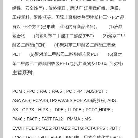
缘性、安全性等)，价格便宜，所以广 泛用做纤维、薄膜、
工程塑料、聚酯瓶等。国际上聚酯类热塑性塑料工业化产品
有以下6个方面(已形成工业化的有商品出售)。 (1)液晶
聚合物 (2)聚对苯二甲酸丁二醇酯(PBT) (3)聚萘二甲
酸乙二醇酯(PEN) (4)聚对苯二甲酸乙二醇酯工程级
PET (5)聚对苯二甲酸乙二醇酯标准级PET (6)聚对
苯二甲酸乙二醇酯回收级PET(包括共混物及100％ 回收料)
主营系列:
POM；PPO；PA6；PA66；PC；PP；ABS:PBT；
ASA;AES;;PC/ABS;TPXPA/ABS;POE;ABS高胶粉; ABS；
AS；GPPS；HIPS；LDPE；LLDPE；PCTG;HDPE；
PA46；PA6T；PA9T,PA12；PMMA；MS；
EVOH,POE,PC/AES;PBT/ABS;PETG;PCTA;PPS；PBT；
LCP；TPE；TPU；PEEK；K{Q}胶：日本合成化学EVOH