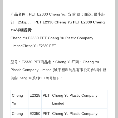
产品名称：PET E2330 Cheng Yu. 当 前 价：面议. 最小起
订：25kg. . . .
PET E2330 Cheng Yu
PET E2330 Cheng
Yu-详细说明:
Cheng Yu E2330 PET Cheng Yu Plastic Company
Limited
Cheng Yu E2330 PET
型号：E2330 PET商品名：Cheng Yu厂商：Cheng Yu
Plastic Company Limited (诚宇塑料制品有限公司)
鸿润中塑
供应Cheng Yu系列PET牌号如下：
Cheng
E2325
PET
Cheng Yu Plastic Company
Yu
Limited
Cheng
E2350
PET
Cheng Yu Plastic Company