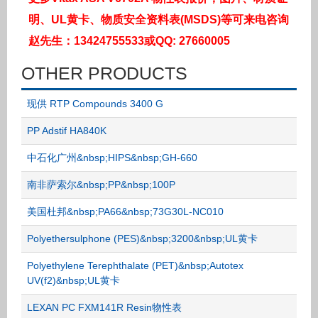
明、UL黄卡、物质安全资料表(MSDS)等可来电咨询
赵先生：13424755533或QQ: 27660005
OTHER PRODUCTS
现供 RTP Compounds 3400 G
PP Adstif HA840K
中石化广州&nbsp;HIPS&nbsp;GH-660
南非萨索尔&nbsp;PP&nbsp;100P
美国杜邦&nbsp;PA66&nbsp;73G30L-NC010
Polyethersulphone (PES)&nbsp;3200&nbsp;UL黄卡
Polyethylene Terephthalate (PET)&nbsp;Autotex
UV(f2)&nbsp;UL黄卡
LEXAN PC FXM141R Resin物性表