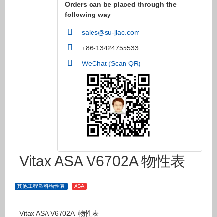
Orders can be placed through the
following way
sales@su-jiao.com
+86-13424755533
WeChat (Scan QR)
Vitax ASA V6702A 物性表
其他工程塑料物性表
ASA
Vitax ASA V6702A 物性表