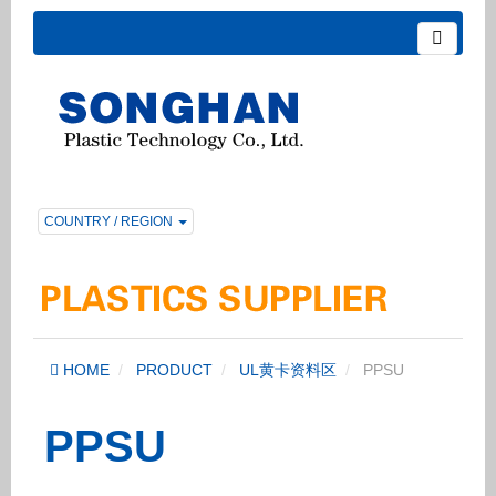
COUNTRY / REGION
HOME
PRODUCT
UL黄卡资料区
PPSU
PPSU