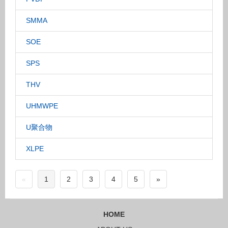
SMMA
SOE
SPS
THV
UHMWPE
U聚合物
XLPE
«
1
2
3
4
5
»
HOME