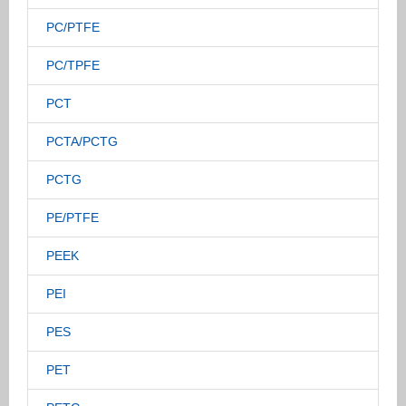
PC/PTFE
PC/TPFE
PCT
PCTA/PCTG
PCTG
PE/PTFE
PEEK
PEI
PES
PET