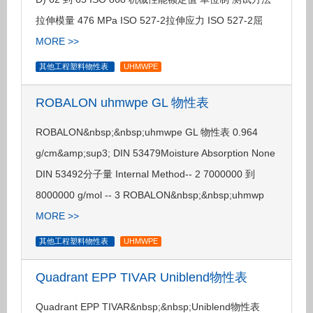
拉伸模量 476 MPa ISO 527-2拉伸应力 ISO 527-2屈
MORE >>
其他工程塑料物性表
UHMWPE
ROBALON uhmwpe GL 物性表
ROBALON&nbsp;&nbsp;uhmwpe GL 物性表 0.964
g/cm&amp;sup3; DIN 53479Moisture Absorption None
DIN 53492分子量 Internal Method-- 2 7000000 到
8000000 g/mol -- 3 ROBALON&nbsp;&nbsp;uhmwp
MORE >>
其他工程塑料物性表
UHMWPE
Quadrant EPP TIVAR Uniblend物性表
Quadrant EPP TIVAR&nbsp;&nbsp;Uniblend物性表