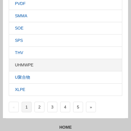
PVDF
SMMA
SOE
SPS
THV
UHMWPE
U聚合物
XLPE
«
1
2
3
4
5
»
HOME