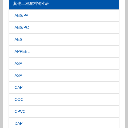
其他工程塑料物性表
ABS/PA
ABS/PC
AES
APPEEL
ASA
ASA
CAP
COC
CPVC
DAP