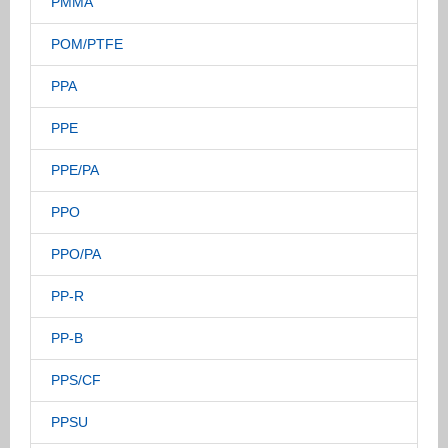
PMMA
POM/PTFE
PPA
PPE
PPE/PA
PPO
PPO/PA
PP-R
PP-B
PPS/CF
PPSU